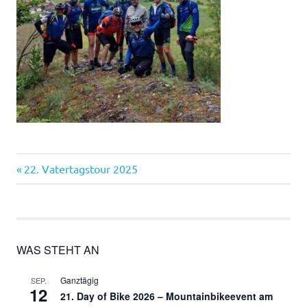
Vorheriger
Beitragsnavigation
22. Vatertagstour 2025
Beitrag:
WAS STEHT AN
Ganztägig
SEP.
12
21. Day of Bike 2026 – Mountainbikeevent am