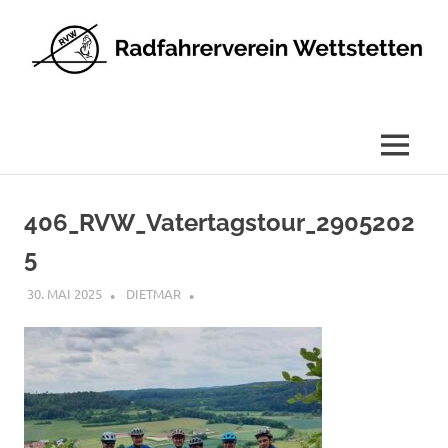
Radfahrerverein
Wettstetten
e.V.
MENÜ
Zum
Inhalt
406_RVW_Vatertagstour_2905202
springen
5
30. MAI 2025
DIETMAR