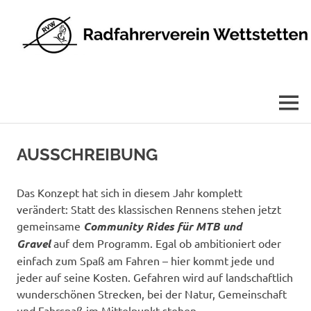
Radfahrerverein
Wettstetten
e.V.
MENÜ
Zum
Inhalt
AUSSCHREIBUNG
springen
Das Konzept hat sich in diesem Jahr komplett
verändert: Statt des klassischen Rennens stehen jetzt
gemeinsame
Community Rides für MTB und
Gravel
auf dem Programm. Egal ob ambitioniert oder
einfach zum Spaß am Fahren – hier kommt jede und
jeder auf seine Kosten. Gefahren wird auf landschaftlich
wunderschönen Strecken, bei der Natur, Gemeinschaft
und Fahrspaß im Mittelpunkt stehen.