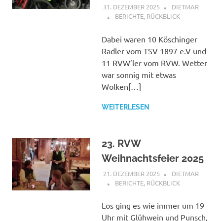
31. DEZEMBER 2025
DIETMAR
BERICHTE
,
RÜCKBLICK
Dabei waren 10 Köschinger
Radler vom TSV 1897 e.V und
11 RVW’ler vom RVW. Wetter
war sonnig mit etwas
Wolken[…]
WEITERLESEN
23. RVW
Weihnachtsfeier 2025
21. DEZEMBER 2025
DIETMAR
BERICHTE
,
RÜCKBLICK
Los ging es wie immer um 19
Uhr mit Glühwein und Punsch,