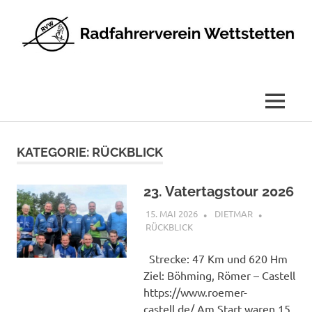
Radfahrerverein
Wettstetten
e.V.
MENÜ
Zum
Inhalt
KATEGORIE:
RÜCKBLICK
springen
23. Vatertagstour 2026
15. MAI 2026
DIETMAR
RÜCKBLICK
Strecke: 47 Km und 620 Hm
Ziel: Böhming, Römer – Castell
https://www.roemer-
castell.de/ Am Start waren 15