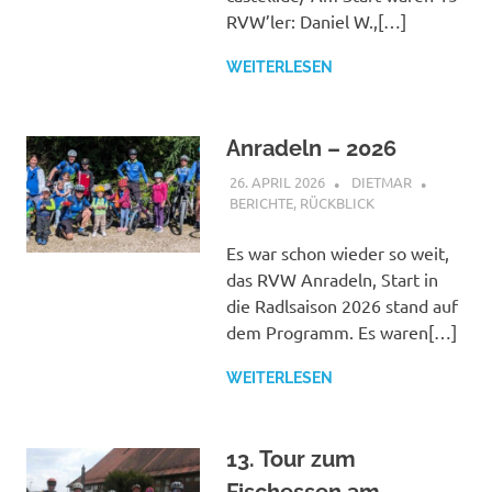
RVW’ler: Daniel W.,[…]
WEITERLESEN
Anradeln – 2026
26. APRIL 2026
DIETMAR
BERICHTE
,
RÜCKBLICK
Es war schon wieder so weit,
das RVW Anradeln, Start in
die Radlsaison 2026 stand auf
dem Programm. Es waren[…]
WEITERLESEN
13. Tour zum