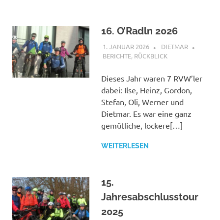
16. O’Radln 2026
1. JANUAR 2026
DIETMAR
BERICHTE
,
RÜCKBLICK
Dieses Jahr waren 7 RVW’ler
dabei: Ilse, Heinz, Gordon,
Stefan, Oli, Werner und
Dietmar. Es war eine ganz
gemütliche, lockere[…]
WEITERLESEN
15.
Jahresabschlusstour
2025