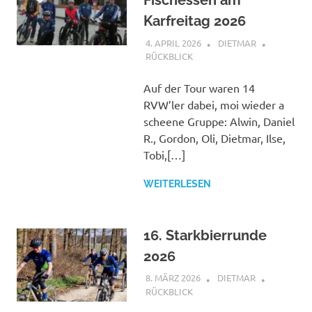
Fischessen am
Karfreitag 2026
4. APRIL 2026
DIETMAR
RÜCKBLICK
Auf der Tour waren 14
RVW’ler dabei, moi wieder a
scheene Gruppe: Alwin, Daniel
R., Gordon, Oli, Dietmar, Ilse,
Tobi,[…]
WEITERLESEN
16. Starkbierrunde
2026
8. MÄRZ 2026
DIETMAR
RÜCKBLICK