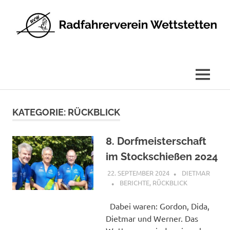
Radfahrerverein
Wettstetten
e.V.
MENÜ
Zum
Inhalt
KATEGORIE:
RÜCKBLICK
springen
8. Dorfmeisterschaft
im Stockschießen 2024
22. SEPTEMBER 2024
DIETMAR
BERICHTE
,
RÜCKBLICK
Dabei waren: Gordon, Dida,
Dietmar und Werner. Das