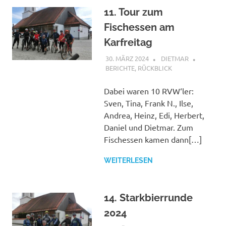
11. Tour zum
Fischessen am
Karfreitag
30. MÄRZ 2024
DIETMAR
BERICHTE
,
RÜCKBLICK
Dabei waren 10 RVW‘ler:
Sven, Tina, Frank N., Ilse,
Andrea, Heinz, Edi, Herbert,
Daniel und Dietmar. Zum
Fischessen kamen dann[…]
WEITERLESEN
14. Starkbierrunde
2024