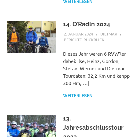
WEITERLESEN
14. O’Radln 2024
2. JANUAR 2024
DIETMAR
BERICHTE
,
RÜCKBLICK
Dieses Jahr waren 6 RVW’ler
dabei: Ilse, Heinz, Gordon,
Stefan, Werner und Dietmar.
Tourdaten: 32,2 Km und kanpp
300 Hm,[…]
WEITERLESEN
13.
Jahresabschlusstour
2023