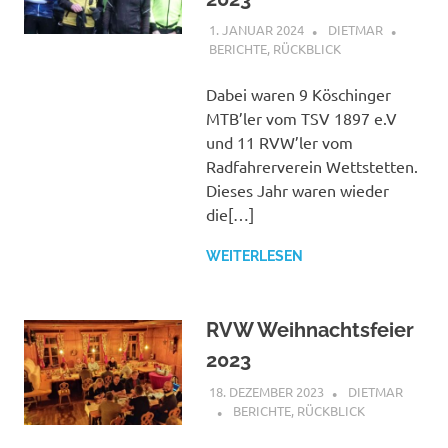
1. JANUAR 2024
DIETMAR
BERICHTE
,
RÜCKBLICK
Dabei waren 9 Köschinger
MTB’ler vom TSV 1897 e.V
und 11 RVW’ler vom
Radfahrerverein Wettstetten.
Dieses Jahr waren wieder
die[…]
WEITERLESEN
RVW Weihnachtsfeier
2023
18. DEZEMBER 2023
DIETMAR
BERICHTE
,
RÜCKBLICK