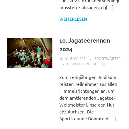
Jahr 2023. Krankheitsbedingt
mussten 5 absagen, da[…]
WEITERLESEN
10. Jagateerennen
2024
6. JANUAR 2024
SPORTWÄRTER
BERICHTE
,
RÜCKBLICK
Zum zehnjährigen Jubiläum
reisten Teilnehmer aus allen
Himmelsrichtungen an, um
dem amtierenden Jagatee-
Weltmeister Linse den Hut
abzuluchsen. Die
Sportfreunde Böhmfeld[…]