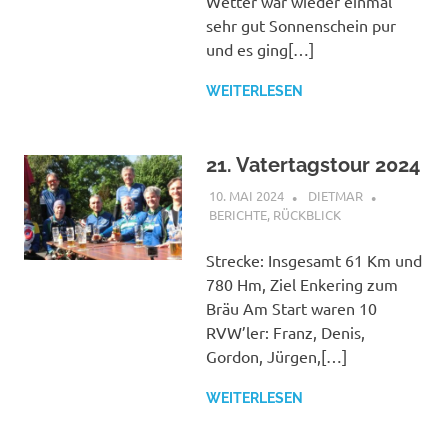
Wetter war wieder einmal
sehr gut Sonnenschein pur
und es ging[…]
WEITERLESEN
21. Vatertagstour 2024
10. MAI 2024
DIETMAR
BERICHTE
,
RÜCKBLICK
Strecke: Insgesamt 61 Km und
780 Hm, Ziel Enkering zum
Bräu Am Start waren 10
RVW’ler: Franz, Denis,
Gordon, Jürgen,[…]
WEITERLESEN