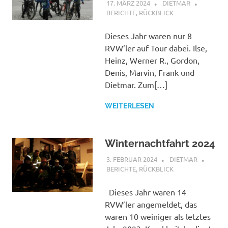
17. MÄRZ 2024
DIETMAR
BERICHTE
,
RÜCKBLICK
Dieses Jahr waren nur 8
RVW’ler auf Tour dabei. Ilse,
Heinz, Werner R., Gordon,
Denis, Marvin, Frank und
Dietmar. Zum[…]
WEITERLESEN
Winternachtfahrt 2024
3. FEBRUAR 2024
DIETMAR
BERICHTE
,
RÜCKBLICK
Dieses Jahr waren 14
RVW’ler angemeldet, das
waren 10 weiniger als letztes