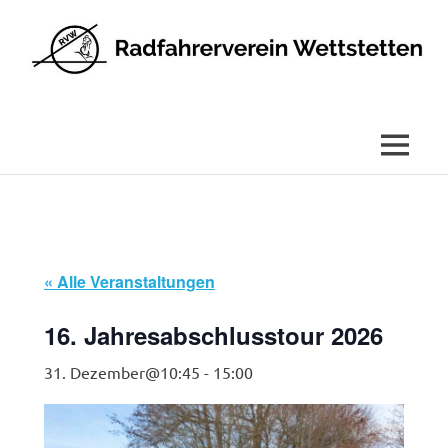
Radfahrerverein
Wettstetten
e.V.
MENÜ
Zum
Inhalt
springen
« Alle Veranstaltungen
16. Jahresabschlusstour 2026
31. Dezember@10:45
-
15:00