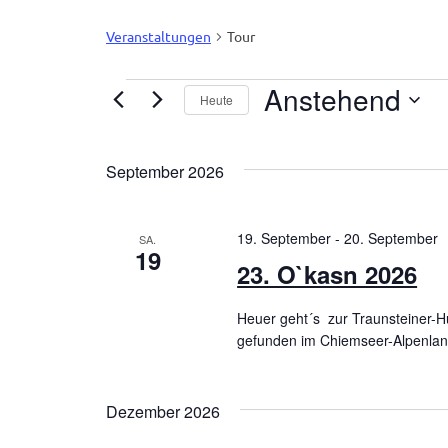
Veranstaltungen
Tour
Anstehend
Veranstaltungen
Heute
Datum
wählen.
September 2026
19. September
-
20. September
SA.
19
23. O`kasn 2026
Heuer geht´s zur Traunsteiner-H
gefunden im Chiemseer-Alpenland 
Dezember 2026