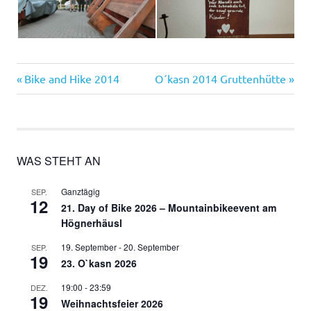
Vorheriger
Nächster
Beitragsnavigation
Bike and Hike 2014
O´kasn 2014 Gruttenhütte
Beitrag:
Beitrag:
WAS STEHT AN
Ganztägig
SEP.
12
21. Day of Bike 2026 – Mountainbikeevent am
Högnerhäusl
19. September
-
20. September
SEP.
19
23. O`kasn 2026
19:00
-
23:59
DEZ.
19
Weihnachtsfeier 2026