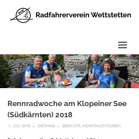
Radfahrerverein
Wettstetten
e.V.
MENÜ
Zum
Inhalt
springen
Rennradwoche am Klopeiner See
(Südkärnten) 2018
1. JULI 2018
DIETMAR
BERICHTE
,
MEHRTAGESTOUREN