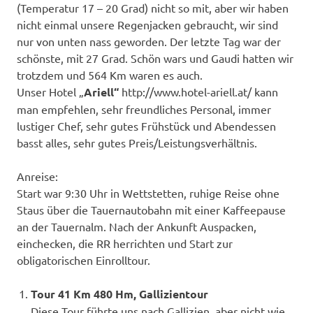
(Temperatur 17 – 20 Grad) nicht so mit, aber wir haben
nicht einmal unsere Regenjacken gebraucht, wir sind
nur von unten nass geworden. Der letzte Tag war der
schönste, mit 27 Grad. Schön wars und Gaudi hatten wir
trotzdem und 564 Km waren es auch.
Unser Hotel „
Ariell“
http://www.hotel-ariell.at/ kann
man empfehlen, sehr freundliches Personal, immer
lustiger Chef, sehr gutes Frühstück und Abendessen
basst alles, sehr gutes Preis/Leistungsverhältnis.
Anreise:
Start war 9:30 Uhr in Wettstetten, ruhige Reise ohne
Staus über die Tauernautobahn mit einer Kaffeepause
an der Tauernalm. Nach der Ankunft Auspacken,
einchecken, die RR herrichten und Start zur
obligatorischen Einrolltour.
Tour 41 Km 480 Hm, Gallizientour
Diese Tour führte uns nach Gallizien, aber nicht wie