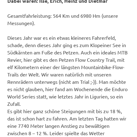
Dabei waren: Ilse, Erich, Heinz und Dietmar
Gesamtfahrleistung: 564 Km und 6980 Hm (unsere
Messungen).
Dieses Jahr war es ein etwas kleineres Fahrerfeld,
schade, denn dieses Jahr ging es zum Klopeiner See in
Südkärnten am Fuße des Petzen. Auch ein ideales MTB
Revier, hier gibt es den Petzen Flow Country Trail, mit
elf Kilometern einer der längsten Mountainbike-Flow-
Trails der Welt. Wir waren natürlich mit unseren
Rennrädern unterwegs (nicht am Trial ;-)). Man möchte
es nicht glauben, hier fand am Wochenende die Enduro
World Series statt, wie letztes Jahr in Ligurien, so ein
Zufall.
Es gibt hier ganz schöne Steigungen mit bis zu 18 %,
das ist schon hart zu fahren. Am letzten Tag hatten wir
eine 7740 Meter langen Anstieg zu bewältigen
zwischen 8 – 12 %. Leider spielte das Wetter