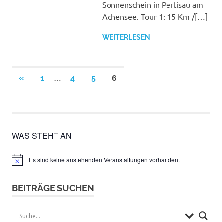
Sonnenschein in Pertisau am
Achensee. Tour 1: 15 Km /[…]
WEITERLESEN
Seitennummerierung
…
VORHERIGE
«
1
4
5
6
BEITRÄGE
der
Beiträge
WAS STEHT AN
Es sind keine anstehenden Veranstaltungen vorhanden.
Hinweis
BEITRÄGE SUCHEN