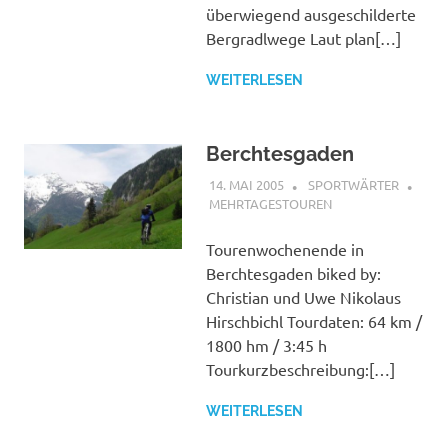
überwiegend ausgeschilderte
Bergradlwege Laut plan[…]
WEITERLESEN
Berchtesgaden
14. MAI 2005
SPORTWÄRTER
MEHRTAGESTOUREN
Tourenwochenende in
Berchtesgaden biked by:
Christian und Uwe Nikolaus
Hirschbichl Tourdaten: 64 km /
1800 hm / 3:45 h
Tourkurzbeschreibung:[…]
WEITERLESEN