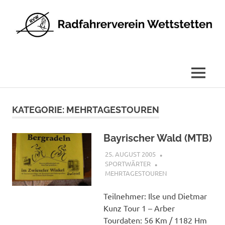
Radfahrerverein
Wettstetten
e.V.
MENÜ
Zum
Inhalt
KATEGORIE:
MEHRTAGESTOUREN
springen
Bayrischer Wald (MTB)
25. AUGUST 2005
SPORTWÄRTER
MEHRTAGESTOUREN
Teilnehmer: Ilse und Dietmar
Kunz Tour 1 – Arber
Tourdaten: 56 Km / 1182 Hm