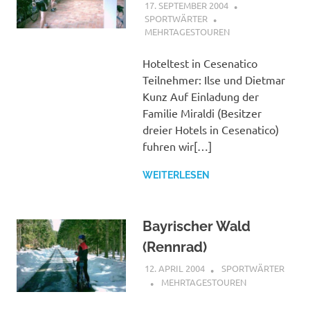
17. SEPTEMBER 2004
SPORTWÄRTER
MEHRTAGESTOUREN
Hoteltest in Cesenatico
Teilnehmer: Ilse und Dietmar
Kunz Auf Einladung der
Familie Miraldi (Besitzer
dreier Hotels in Cesenatico)
fuhren wir[…]
WEITERLESEN
Bayrischer Wald
(Rennrad)
12. APRIL 2004
SPORTWÄRTER
MEHRTAGESTOUREN