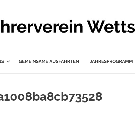
NS
GEMEINSAME AUSFAHRTEN
JAHRESPROGRAMM
5a1008ba8cb73528