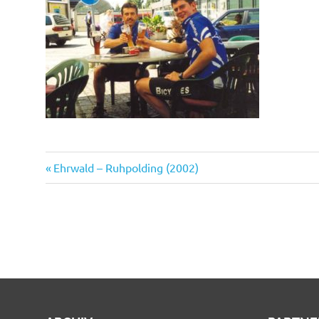
Vorheriger
Beitragsnavigation
Ehrwald – Ruhpolding (2002)
Beitrag: