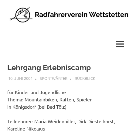
Radfahrerverein
Wettstetten
e.V.
MENÜ
Zum
Inhalt
Lehrgang Erlebniscamp
springen
10. JUNI 2004
SPORTWÄRTER
RÜCKBLICK
für Kinder und Jugendliche
Thema: Mountainbiken, Raften, Spielen
in Königsdorf (bei Bad Tölz)
Teilnehmer: Maria Weidenhiller, Dirk Diestelhorst,
Karoline Nikolaus