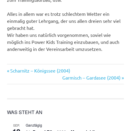
Alles in allem war es trotz schlechtem Wetter ein
einmalig guter Lehrgang, der uns allen dreien sehr viel
gebracht hat.
Wir haben uns natürlich vorgenommen, soviel wie
möglich ins Power Kids Training einzubauen, und auch
anderweitig in der Vereinsarbeit umzusetzen.
Vorheriger
Beitragsnavigation
Scharnitz – Königssee (2004)
Beitrag:
Nächster
Garmisch – Gardasee (2004)
Beitrag:
WAS STEHT AN
Ganztägig
SEP.