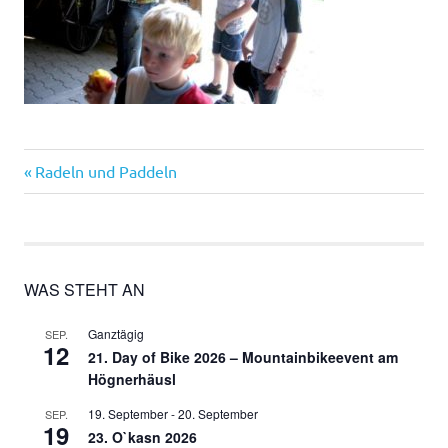
Vorheriger
Beitragsnavigation
Radeln und Paddeln
Beitrag:
WAS STEHT AN
Ganztägig
SEP.
12
21. Day of Bike 2026 – Mountainbikeevent am
Högnerhäusl
19. September
-
20. September
SEP.
19
23. O`kasn 2026