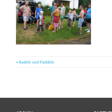
Vorheriger
Beitragsnavigation
Radeln und Paddeln
Beitrag: