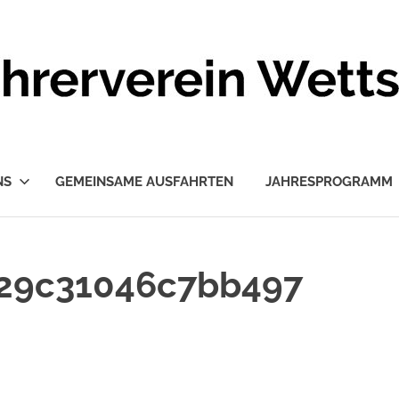
NS
GEMEINSAME AUSFAHRTEN
JAHRESPROGRAMM
f29c31046c7bb497