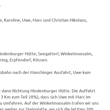
e
e, Karoline, Uwe, Marc und Christian Nikolaus,
Hindenburger Hütte, Seegatterl, Winkelmoosalm,
ring, Erpfendorf, Kössen.
tobahn nach der Manchinger Ausfahrt, Uwe kam
it dann Richtung Hindenburger Hütte. Die Auffahrt
 3 Km zum Teil 28%), dass sich Uwe mit Marc im
zu umfahren. Auf der Winkelmoosalm trafen wir uns
es weiter zur Steinplatte, wo sich die letzten 200