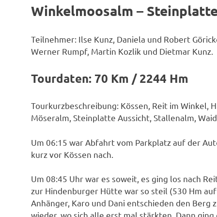
Winkelmoosalm – Steinplatt
Teilnehmer: Ilse Kunz, Daniela und Robert Görick
Werner Rumpf, Martin Kozlik und Dietmar Kunz.
Tourdaten: 70 Km / 2244 Hm
Tourkurzbeschreibung: Kössen, Reit im Winkel, 
Möseralm, Steinplatte Aussicht, Stallenalm, Waid
Um 06:15 war Abfahrt vom Parkplatz auf der Au
kurz vor Kössen nach.
Um 08:45 Uhr war es soweit, es ging los nach Re
zur Hindenburger Hütte war so steil (530 Hm auf
Anhänger, Karo und Dani entschieden den Berg 
wieder, wo sich alle erst mal stärkten. Dann ging 