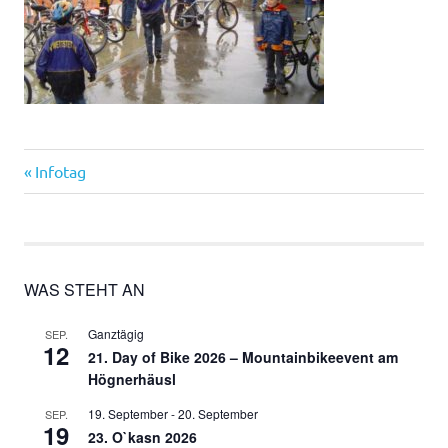
Vorheriger
Beitragsnavigation
Infotag
Beitrag:
WAS STEHT AN
Ganztägig
SEP.
12
21. Day of Bike 2026 – Mountainbikeevent am
Högnerhäusl
19. September
-
20. September
SEP.
19
23. O`kasn 2026