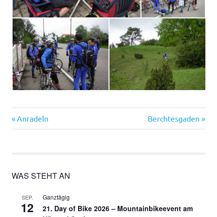
Vorheriger
Nächster
Beitragsnavigation
Anradeln
Berchtesgaden
Beitrag:
Beitrag:
WAS STEHT AN
Ganztägig
SEP.
12
21. Day of Bike 2026 – Mountainbikeevent am