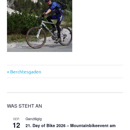
Vorheriger
Beitragsnavigation
Berchtesgaden
Beitrag:
WAS STEHT AN
Ganztägig
SEP.
12
21. Day of Bike 2026 – Mountainbikeevent am