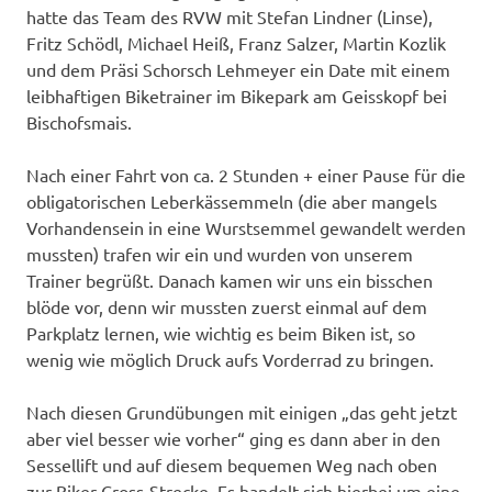
hatte das Team des RVW mit Stefan Lindner (Linse),
Fritz Schödl, Michael Heiß, Franz Salzer, Martin Kozlik
und dem Präsi Schorsch Lehmeyer ein Date mit einem
leibhaftigen Biketrainer im Bikepark am Geisskopf bei
Bischofsmais.
Nach einer Fahrt von ca. 2 Stunden + einer Pause für die
obligatorischen Leberkässemmeln (die aber mangels
Vorhandensein in eine Wurstsemmel gewandelt werden
mussten) trafen wir ein und wurden von unserem
Trainer begrüßt. Danach kamen wir uns ein bisschen
blöde vor, denn wir mussten zuerst einmal auf dem
Parkplatz lernen, wie wichtig es beim Biken ist, so
wenig wie möglich Druck aufs Vorderrad zu bringen.
Nach diesen Grundübungen mit einigen „das geht jetzt
aber viel besser wie vorher“ ging es dann aber in den
Sessellift und auf diesem bequemen Weg nach oben
zur Biker-Cross-Strecke. Es handelt sich hierbei um eine