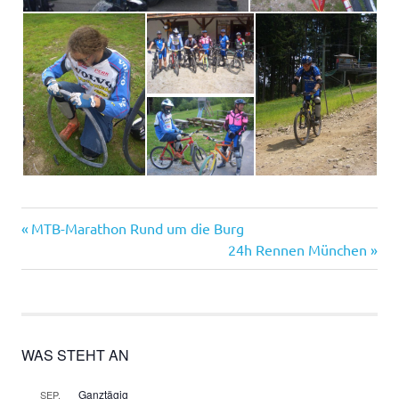
Vorheriger
Beitragsnavigation
MTB-Marathon Rund um die Burg
Beitrag:
Nächster
24h Rennen München
Beitrag:
WAS STEHT AN
Ganztägig
SEP.