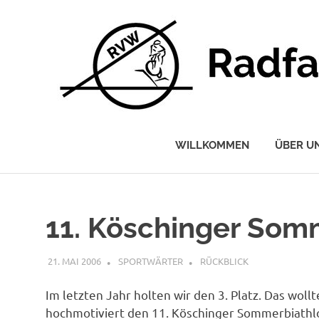
Radfahrerverein
Wettstetten
WILLKOMMEN
ÜBER U
e.V.
Zum
Inhalt
springen
11. Köschinger Som
21. MAI 2006
SPORTWÄRTER
RÜCKBLICK
Im letzten Jahr holten wir den 3. Platz. Das wol
hochmotiviert den 11. Köschinger Sommerbiathlon