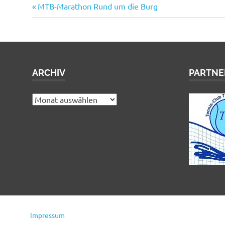
Vorheriger
Beitragsnavigation
MTB-Marathon Rund um die Burg
Beitrag:
ARCHIV
PARTNE
Archiv
Impressum