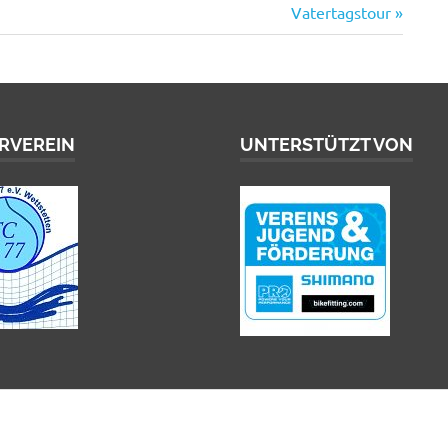
Nächster
Vatertagstour
Beitrag:
RVEREIN
UNTERSTÜTZT VON