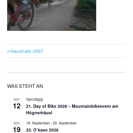
Vorheriger
Beitragsnavigation
Haustrails 2007
Beitrag:
WAS STEHT AN
Ganztägig
SEP.
12
21. Day of Bike 2026 – Mountainbikeevent am
Högnerhäusl
19. September
-
20. September
SEP.
19
23. O`kasn 2026