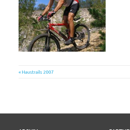
Vorheriger
Beitragsnavigation
Haustrails 2007
Beitrag: