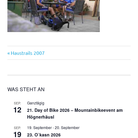
Vorheriger
Beitragsnavigation
Haustrails 2007
Beitrag:
WAS STEHT AN
Ganztägig
SEP.
12
21. Day of Bike 2026 – Mountainbikeevent am
Högnerhäusl
19. September
-
20. September
SEP.
19
23. O`kasn 2026