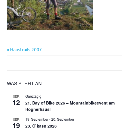
Vorheriger
Beitragsnavigation
Haustrails 2007
Beitrag:
WAS STEHT AN
Ganztägig
SEP.
12
21. Day of Bike 2026 – Mountainbikeevent am
Högnerhäusl
19. September
-
20. September
SEP.
19
23. O`kasn 2026