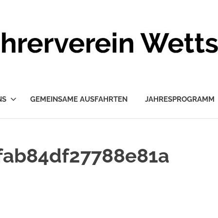
NS
GEMEINSAME AUSFAHRTEN
JAHRESPROGRAMM
fab84df27788e81a