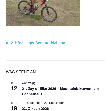
Vorheriger
Beitragsnavigation
12. Köschinger Sommerbiathlon
Beitrag:
WAS STEHT AN
Ganztägig
SEP.
12
21. Day of Bike 2026 – Mountainbikeevent am
Högnerhäusl
19. September
-
20. September
SEP.
19
23. O`kasn 2026