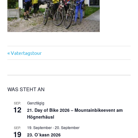
Vorheriger
Beitragsnavigation
Vatertagstour
Beitrag:
WAS STEHT AN
Ganztägig
SEP.
12
21. Day of Bike 2026 – Mountainbikeevent am
Högnerhäusl
19. September
-
20. September
SEP.
19
23. O`kasn 2026