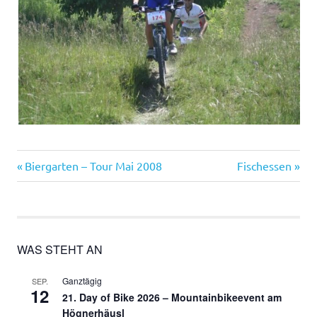
Vorheriger
Nächster
Beitragsnavigation
Biergarten – Tour Mai 2008
Fischessen
Beitrag:
Beitrag:
WAS STEHT AN
Ganztägig
SEP.
12
21. Day of Bike 2026 – Mountainbikeevent am
Högnerhäusl