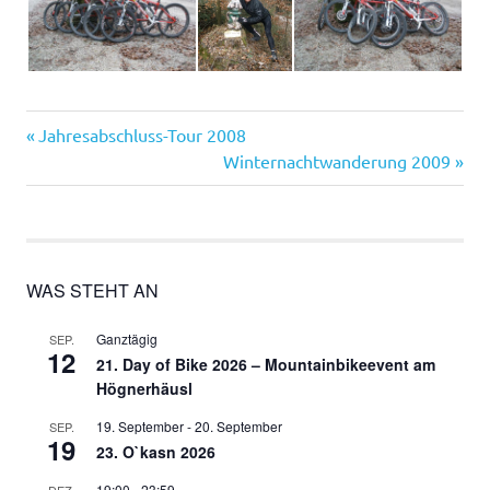
Vorheriger
Beitragsnavigation
Jahresabschluss-Tour 2008
Beitrag:
Nächster
Winternachtwanderung 2009
Beitrag:
WAS STEHT AN
Ganztägig
SEP.
12
21. Day of Bike 2026 – Mountainbikeevent am
Högnerhäusl
19. September
-
20. September
SEP.
19
23. O`kasn 2026
19:00
-
23:59
DEZ.