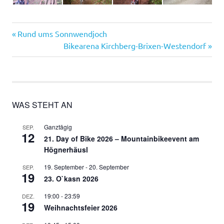
Vorheriger
Beitragsnavigation
Rund ums Sonnwendjoch
Beitrag:
Nächster
Bikearena Kirchberg-Brixen-Westendorf
Beitrag:
WAS STEHT AN
Ganztägig
SEP.
12
21. Day of Bike 2026 – Mountainbikeevent am
Högnerhäusl
19. September
-
20. September
SEP.
19
23. O`kasn 2026
19:00
-
23:59
DEZ.
19
Weihnachtsfeier 2026