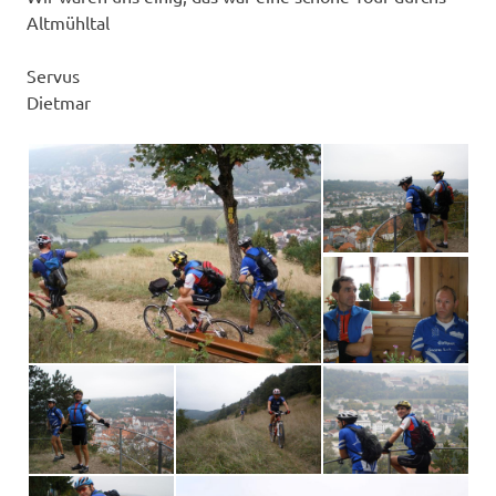
Altmühltal
Servus
Dietmar