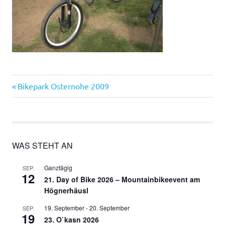
Vorheriger
Beitragsnavigation
Bikepark Osternohe 2009
Beitrag:
WAS STEHT AN
Ganztägig
SEP.
12
21. Day of Bike 2026 – Mountainbikeevent am
Högnerhäusl
19. September
-
20. September
SEP.
19
23. O`kasn 2026