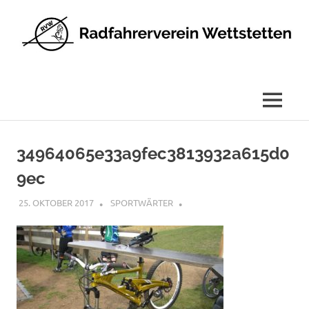
Radfahrerverein
Wettstetten
e.V.
MENÜ
Zum
Inhalt
34964065e33a9fec3813932a615d0
springen
9ec
25. OKTOBER 2017
SPORTWÄRTER