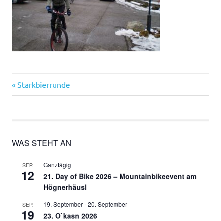
Vorheriger
Beitragsnavigation
Starkbierrunde
Beitrag:
WAS STEHT AN
Ganztägig
SEP.
12
21. Day of Bike 2026 – Mountainbikeevent am
Högnerhäusl
19. September
-
20. September
SEP.
19
23. O`kasn 2026