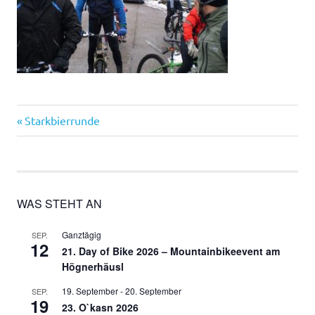
Vorheriger
Beitragsnavigation
Starkbierrunde
Beitrag:
WAS STEHT AN
Ganztägig
SEP.
12
21. Day of Bike 2026 – Mountainbikeevent am
Högnerhäusl
19. September
-
20. September
SEP.
19
23. O`kasn 2026