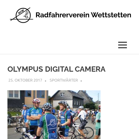
Radfahrerverein
Wettstetten
e.V.
MENÜ
Zum
Inhalt
OLYMPUS DIGITAL CAMERA
springen
25. OKTOBER 2017
SPORTWÄRTER