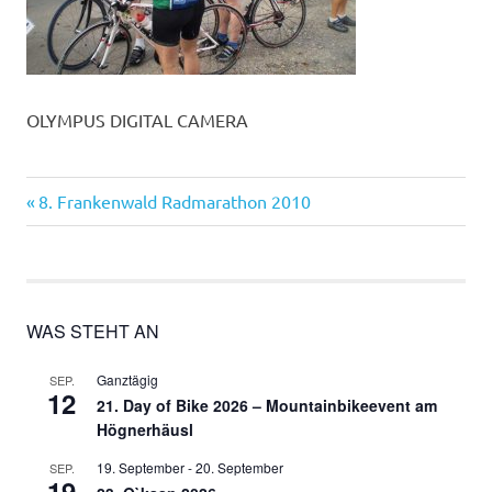
OLYMPUS DIGITAL CAMERA
Vorheriger
Beitragsnavigation
8. Frankenwald Radmarathon 2010
Beitrag:
WAS STEHT AN
Ganztägig
SEP.
12
21. Day of Bike 2026 – Mountainbikeevent am
Högnerhäusl
19. September
-
20. September
SEP.
19