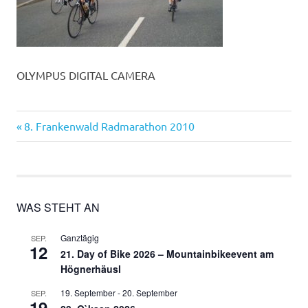
OLYMPUS DIGITAL CAMERA
Vorheriger
Beitragsnavigation
8. Frankenwald Radmarathon 2010
Beitrag:
WAS STEHT AN
Ganztägig
SEP.
12
21. Day of Bike 2026 – Mountainbikeevent am
Högnerhäusl
19. September
-
20. September
SEP.
19