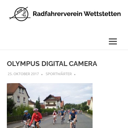
Radfahrerverein
Wettstetten
e.V.
MENÜ
Zum
Inhalt
OLYMPUS DIGITAL CAMERA
springen
25. OKTOBER 2017
SPORTWÄRTER