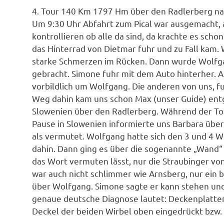
4. Tour 140 Km 1797 Hm über den Radlerberg nac
Um 9:30 Uhr Abfahrt zum Pical war ausgemacht, a
kontrollieren ob alle da sind, da krachte es sch
das Hinterrad von Dietmar fuhr und zu Fall kam.
starke Schmerzen im Rücken. Dann wurde Wolfga
gebracht. Simone fuhr mit dem Auto hinterher. A
vorbildlich um Wolfgang. Die anderen von uns, 
Weg dahin kam uns schon Max (unser Guide) entg
Slowenien über den Radlerberg. Während der Tour
Pause in Slowenien informierte uns Barbara übe
als vermutet. Wolfgang hatte sich den 3 und 4 
dahin. Dann ging es über die sogenannte „Wand“ z
das Wort vermuten lässt, nur die Straubinger vo
war auch nicht schlimmer wie Arnsberg, nur ein b
über Wolfgang. Simone sagte er kann stehen und
genaue deutsche Diagnose lautet:
Deckenplatten
Deckel der beiden Wirbel oben eingedrückt bzw.