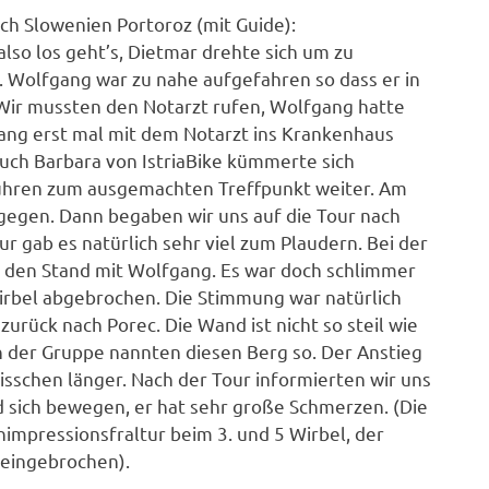
h Slowenien Portoroz (mit Guide):
lso los geht’s, Dietmar drehte sich um zu
on. Wolfgang war zu nahe aufgefahren so dass er in
 Wir mussten den Notarzt rufen, Wolfgang hatte
ng erst mal mit dem Notarzt ins Krankenhaus
uch Barbara von IstriaBike kümmerte sich
fuhren zum ausgemachten Treffpunkt weiter. Am
egen. Dann begaben wir uns auf die Tour nach
 gab es natürlich sehr viel zum Plaudern. Bei der
r den Stand mit Wolfgang. Es war doch schlimmer
Wirbel abgebrochen. Die Stimmung war natürlich
urück nach Porec. Die Wand ist nicht so steil wie
n der Gruppe nannten diesen Berg so. Der Anstieg
isschen länger. Nach der Tour informierten wir uns
 sich bewegen, er hat sehr große Schmerzen. (Die
impressionsfraltur beim 3. und 5 Wirbel,
der
 eingebrochen).