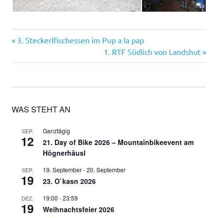
Vorheriger
Beitragsnavigation
3. Steckerlfischessen im Pup a la pap
Beitrag:
Nächster
1. RTF Südlich von Landshut
Beitrag:
WAS STEHT AN
Ganztägig
SEP.
12
21. Day of Bike 2026 – Mountainbikeevent am
Högnerhäusl
19. September
-
20. September
SEP.
19
23. O`kasn 2026
19:00
-
23:59
DEZ.
19
Weihnachtsfeier 2026