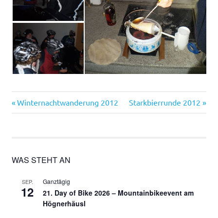
Vorheriger
Nächster
Beitragsnavigation
Winternachtwanderung 2012
Starkbierrunde 2012
Beitrag:
Beitrag:
WAS STEHT AN
Ganztägig
SEP.
12
21. Day of Bike 2026 – Mountainbikeevent am
Högnerhäusl