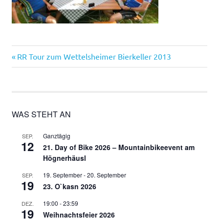
Vorheriger
Beitragsnavigation
RR Tour zum Wettelsheimer Bierkeller 2013
Beitrag:
WAS STEHT AN
Ganztägig
SEP.
12
21. Day of Bike 2026 – Mountainbikeevent am
Högnerhäusl
19. September
-
20. September
SEP.
19
23. O`kasn 2026
19:00
-
23:59
DEZ.
19
Weihnachtsfeier 2026