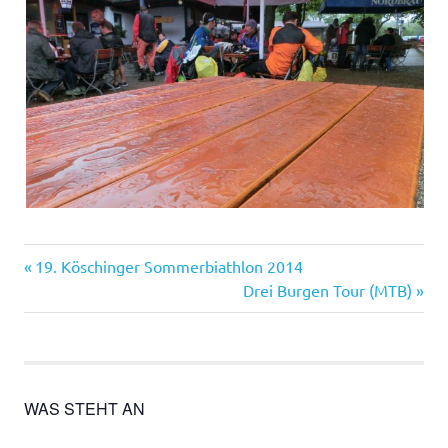
Vorheriger
Beitragsnavigation
19. Köschinger Sommerbiathlon 2014
Beitrag:
Nächster
Drei Burgen Tour (MTB)
Beitrag:
WAS STEHT AN