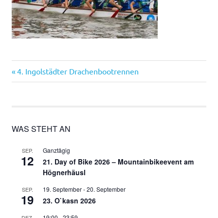
Vorheriger
Beitragsnavigation
4. Ingolstädter Drachenbootrennen
Beitrag:
WAS STEHT AN
Ganztägig
SEP.
12
21. Day of Bike 2026 – Mountainbikeevent am
Högnerhäusl
19. September
-
20. September
SEP.
19
23. O`kasn 2026
19:00
-
23:59
DEZ.