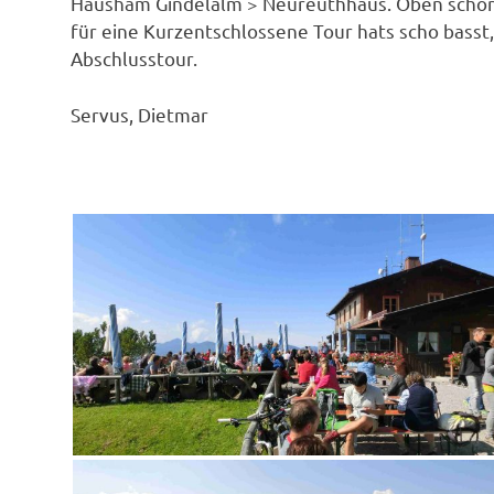
Hausham Gindelalm > Neureuthhaus. Oben schöns
für eine Kurzentschlossene Tour hats scho basst,
Abschlusstour.
Servus, Dietmar