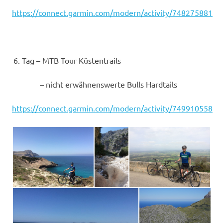
https://connect.garmin.com/modern/activity/748275881
Tag – MTB Tour Küstentrails
– nicht erwähnenswerte Bulls Hardtails
https://connect.garmin.com/modern/activity/749910558