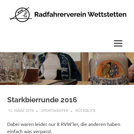
Radfahrerverein
Wettstetten
e.V.
MENÜ
Zum
Inhalt
springen
Starkbierrunde 2016
12. MÄRZ 2016
SPORTWÄRTER
RÜCKBLICK
Dabei waren leider nur 8 RVW’ler, die anderen haben
einfach was verpasst.