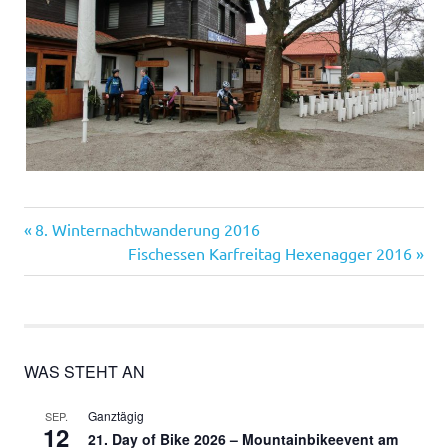
Vorheriger
Beitragsnavigation
8. Winternachtwanderung 2016
Beitrag:
Nächster
Fischessen Karfreitag Hexenagger 2016
Beitrag:
WAS STEHT AN
Ganztägig
SEP.
12
21. Day of Bike 2026 – Mountainbikeevent am