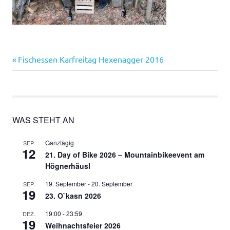
Vorheriger
Beitragsnavigation
Fischessen Karfreitag Hexenagger 2016
Beitrag:
WAS STEHT AN
Ganztägig
SEP.
12
21. Day of Bike 2026 – Mountainbikeevent am
Högnerhäusl
19. September
-
20. September
SEP.
19
23. O`kasn 2026
19:00
-
23:59
DEZ.
19
Weihnachtsfeier 2026