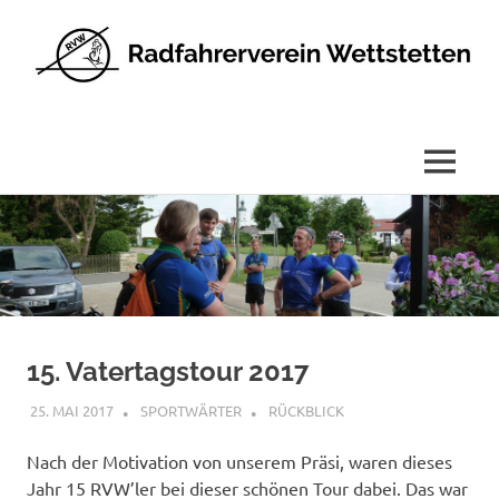
Radfahrerverein
Wettstetten
e.V.
MENÜ
Zum
Inhalt
springen
15. Vatertagstour 2017
25. MAI 2017
SPORTWÄRTER
RÜCKBLICK
Nach der Motivation von unserem Präsi, waren dieses
Jahr 15 RVW’ler bei dieser schönen Tour dabei. Das war