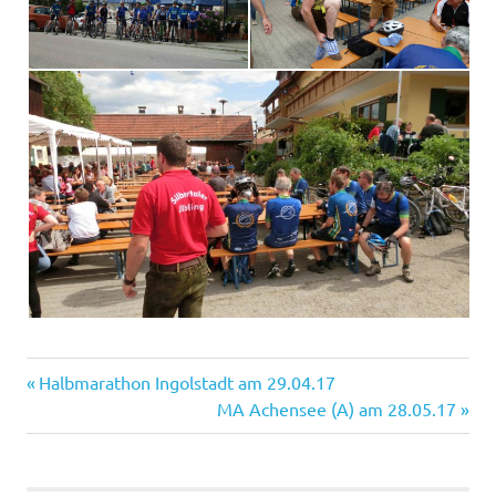
Vorheriger
Beitragsnavigation
Halbmarathon Ingolstadt am 29.04.17
Beitrag:
Nächster
MA Achensee (A) am 28.05.17
Beitrag: