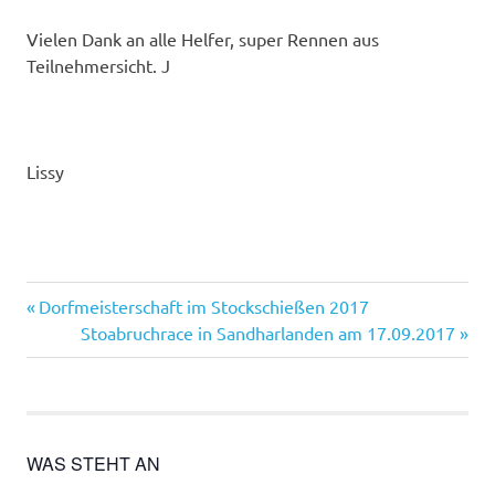
Vielen Dank an alle Helfer, super Rennen aus
Teilnehmersicht. J
Lissy
Vorheriger
Beitragsnavigation
Dorfmeisterschaft im Stockschießen 2017
Beitrag:
Nächster
Stoabruchrace in Sandharlanden am 17.09.2017
Beitrag:
WAS STEHT AN