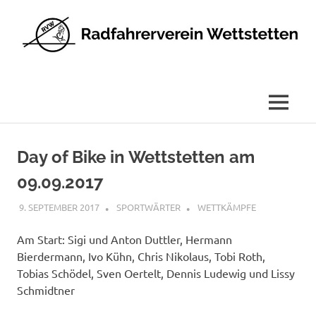
Radfahrerverein
Wettstetten
e.V.
MENÜ
Zum
Inhalt
Day of Bike in Wettstetten am
springen
09.09.2017
9. SEPTEMBER 2017
SPORTWÄRTER
WETTKÄMPFE
Am Start: Sigi und Anton Duttler, Hermann
Bierdermann, Ivo Kühn, Chris Nikolaus, Tobi Roth,
Tobias Schödel, Sven Oertelt, Dennis Ludewig und Lissy
Schmidtner