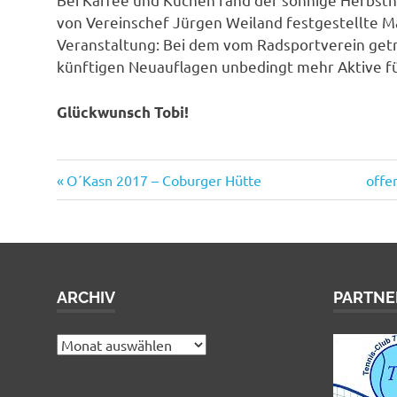
von Vereinschef Jürgen Weiland festgestellte 
Veranstaltung: Bei dem vom Radsportverein getr
künftigen Neuauflagen unbedingt mehr Aktive f
Glückwunsch Tobi!
Vorheriger
Näch
Beitragsnavigation
O´Kasn 2017 – Coburger Hütte
offe
Beitrag:
Beitr
ARCHIV
PARTNE
Archiv