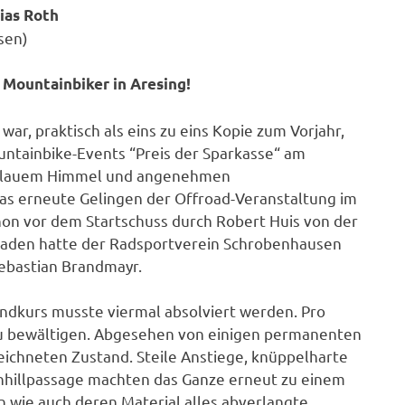
ias Roth
sen)
 Mountainbiker in Aresing!
r, praktisch als eins zu eins Kopie zum Vorjahr,
untainbike-Events “Preis der Sparkasse“ am
d blauem Himmel und angenehmen
s erneute Gelingen der Offroad-Veranstaltung im
on vor dem Startschuss durch Robert Huis von der
aden hatte der Radsportverein Schrobenhausen
ebastian Brandmayr.
ndkurs musste viermal absolviert werden. Pro
 bewältigen. Abgesehen von einigen permanenten
ichneten Zustand. Steile Anstiege, knüppelharte
hillpassage machten das Ganze erneut zu einem
 wie auch deren Material alles abverlangte.