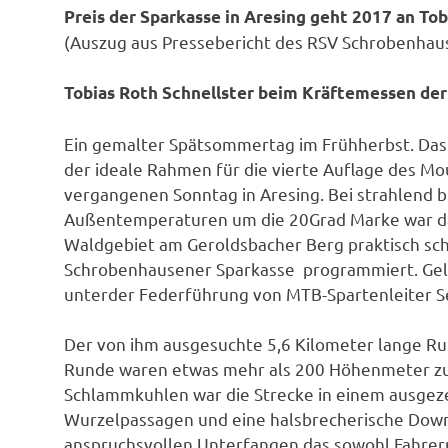
Preis der Sparkasse in Aresing geht 2017 an Tob
(Auszug aus Pressebericht des RSV Schrobenhau
Tobias Roth Schnellster beim Kräftemessen der
Ein gemalter Spätsommertag im Frühherbst. Das wa
der ideale Rahmen für die vierte Auflage des Mo
vergangenen Sonntag in Aresing. Bei strahlen
Außentemperaturen um die 20Grad Marke war da
Waldgebiet am Geroldsbacher Berg praktisch sch
Schrobenhausener Sparkasse programmiert. Gel
unterder Federführung von MTB-Spartenleiter S
Der von ihm ausgesuchte 5,6 Kilometer lange Ru
Runde waren etwas mehr als 200 Höhenmeter zu
Schlammkuhlen war die Strecke in einem ausgeze
Wurzelpassagen und eine halsbrecherische Down
anspruchsvollen Unterfangen das sowohl Fahrern