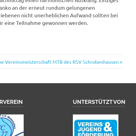
Manko an der erneut rundum gelungenen
iebenen nicht unerheblichen Aufwand sollten bei
ür eine Teilnahme gewonnen werden.
ster
ne Vereinsmeisterschaft MTB des RSV Schrobenhausen
ag:
RVEREIN
UNTERSTÜTZT VON