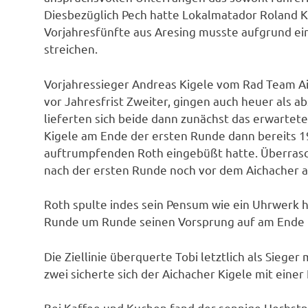
Diesbezüglich Pech hatte Lokalmatador Roland Ka
Vorjahresfünfte aus Aresing musste aufgrund ein
streichen.
Vorjahressieger Andreas Kigele vom Rad Team A
vor Jahresfrist Zweiter, gingen auch heuer als a
lieferten sich beide dann zunächst das erwartet
Kigele am Ende der ersten Runde dann bereits 1
auftrumpfenden Roth eingebüßt hatte. Überras
nach der ersten Runde noch vor dem Aichacher 
Roth spulte indes sein Pensum wie ein Uhrwerk h
Runde um Runde seinen Vorsprung auf am Ende 
Die Ziellinie überquerte Tobi letztlich als Siege
zwei sicherte sich der Aichacher Kigele mit einer
Bei Kaffee und Kuchen fand der sonnige Herbstn