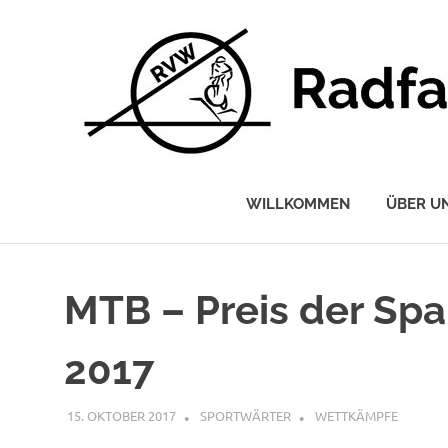
Radfahrerverein
Wettstetten
WILLKOMMEN
ÜBER U
e.V.
Zum
Inhalt
springen
MTB – Preis der Spa
2017
15. OKTOBER 2017
SPORTWÄRTER
WETTKÄMPFE