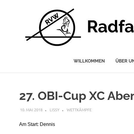
Radfahrerverein
Wettstetten
WILLKOMMEN
ÜBER U
e.V.
Zum
Inhalt
springen
27. OBI-Cup XC Abe
10. MAI 2018
LISSY
WETTKÄMPFE
Am Start: Dennis