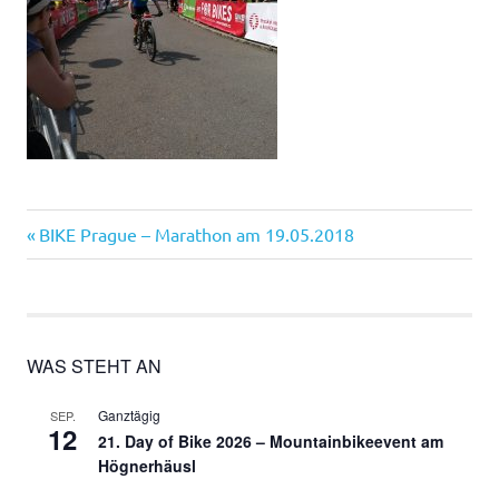
Vorheriger
Beitragsnavigation
BIKE Prague – Marathon am 19.05.2018
Beitrag:
WAS STEHT AN
Ganztägig
SEP.
12
21. Day of Bike 2026 – Mountainbikeevent am
Högnerhäusl