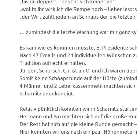
„bis du deppert – des tut sich keiner an“
„wollts ihr wirklich die Rampe hoch – lieber lasst
„der Wirt zahlt jedem an Schnaps der die letzt
… zumindest die letzte Warnung war mir ganz sy
Es kam wie es kommen musste, El Presidente s
Nach 47 Emails und 24 individuellen Wünschen z
Tradition aufrecht erhalten.
Jürgen, Schorsch, Christian O. und ich waren üb
Somit keine Schnapsrunde auf der Hütte (zumind
4 Männer und 2 Leberkassemmeln machten sich Ric
Scharnitz angekündigt.
Relativ pünktlich konnten wir in Scharnitz starten
Hermann und Ivo machten sich auf die große Ru
Der Rest hat sich auf die kleine Runde gemacht –
Hier konnten wir uns nach ein paar Höhenmeter