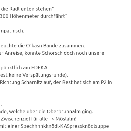
s die Radl unten stehen“
en 300 Höhenmeter durchfährt“
mpathisch.
cheuchte die O´kasn Bande zusammen.
ur Anreise, konnte Schorsch doch noch unsere
erpünktlich am EDEKA.
est keine Verspätungsrunde).
htung Scharnitz auf, der Rest hat sich am P2 in
.
nde, welche über die Oberbrunnalm ging.
 Zwischenziel für alle –> Möslalm!
 mit einer Spechhhhkknödl-KASpressknödlsuppe